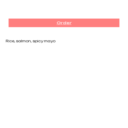
₪
38.00
Order
Rice, salmon, spicy mayo